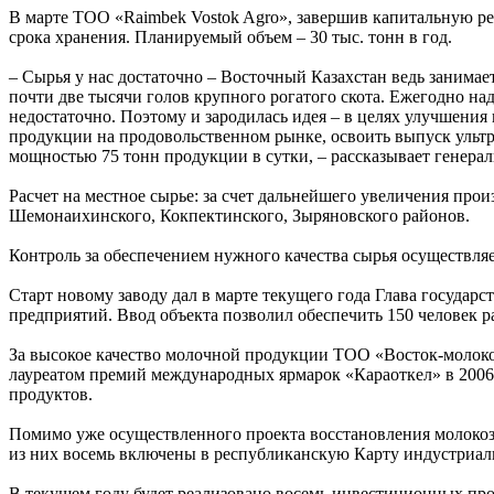
В марте ТОО «Raimbek Vostok Agro», завершив капитальную ре
срока хранения. Планируемый объем – 30 тыс. тонн в год.
– Сырья у нас достаточно – Восточный Казахстан ведь занимае
почти две тысячи голов крупного рогатого скота. Ежегодно на
недостаточно. Поэтому и зародилась идея – в целях улучшени
продукции на продовольственном рынке, освоить выпуск ультр
мощностью 75 тонн продукции в сутки, – рассказывает генер
Расчет на местное сырье: за счет дальнейшего увеличения прои
Шемонаихинского, Кокпектинского, Зыряновского районов.
Контроль за обеспечением нужного качества сырья осуществляе
Старт новому заводу дал в марте текущего года Глава государ
предприятий. Ввод объекта позволил обеспечить 150 человек 
За высокое качество молочной продукции ТОО «Восток-молоко»
лауреатом премий международных ярмарок «Караоткел» в 2006–2
продуктов.
Помимо уже осуществленного проекта восстановления молокоз
из них восемь включены в республиканскую Карту индустриали
В текущем году будет реализовано восемь инвестиционных про