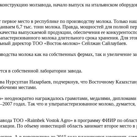
конструкцию молзавода, начало выпуск на итальянском оборудо
т первое место в республике по производству молока. Только н
даиваем 6,7 тыс. тонн молока. Правда, мощностей для полной п
я качества выпускаемой продукции, обеспечения ее конкурентос
апастеризованного молока длительного срока хранения. Для это
альный директор ТОО «Восток-молоко» Сейлжан Сайлаубаев.
зводства молока как на собственных фермах, так и увеличение за
тся в собственной лаборатории завода.
ства Нурсултан Назарбаев, подчеркнув, что Восточному Казахста
рабочими местами.
 неоднократно награждалось грамотами, медалями, дипломами ка
007 годах. Так что и ультрапастеризованное молоко, думается,
авода ТОО «Raimbek Vostok Agro» в программу ФИИР по области
зации. По объему инвестиций область занимает второе место в 
ектов. А в перспективе до 2015 года планируется завершить с