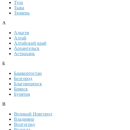
Тула
Тыва
Тюмень
А
Адыгея
Алтай
Алтайский край
Архангельск
Астрахань
Б
Башкортостан
Белгород
Благовещенск
Брянск
Бурятия
В
Великий Новгород
Владимир
Волгоград
Вологда