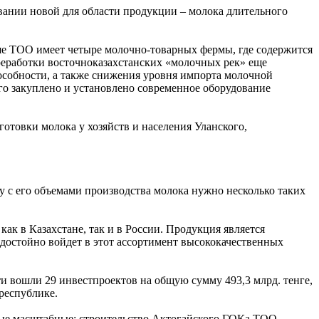
вании новой для области продукции – молока длительного
аше ТОО имеет четыре молочно-товарных фермы, где содержится
ереработки восточноказахстанских «молочных рек» еще
пособности, а также снижения уровня импорта молочной
го закуплено и установлено современное оборудование
готовки молока у хозяйств и населения Уланского,
ну с его объемами производства молока нужно несколько таких
к в Казахстане, так и в России. Продукция является
 достойно войдет в этот ассортимент высококачественных
 вошли 29 инвестпроектов на общую сумму 493,3 млрд. тенге,
республике.
амые масштабные: строительство Актогайского ГОКа ТОО