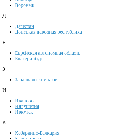
Воронеж
Д
Дагестан
Донецкая народная республика
Е
Еврейская автономная область
Екатеринбург
З
Забайкальский край
И
Иваново
Ингушетия
Иркутск
К
Кабардино-Балкария
Калининград