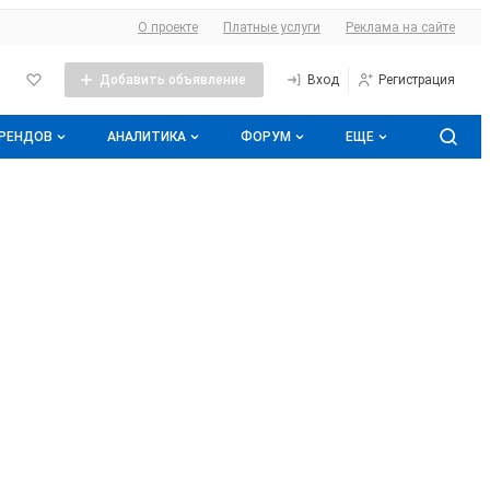
О сайте
О проекте
Платные услуги
Реклама на сайте
Добавить объявление
Вход
Регистрация
БРЕНДОВ
АНАЛИТИКА
ФОРУМ
ЕЩЕ
оге брендов
Прайс-листы
Все темы
Аналитика молочной отрасли
Молочная энциклопедия
Избранные
Подписаться на аналитику
нды
Контакты
С моим участием