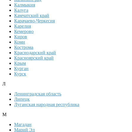
Калмыкия
Калуга
Камчатский край
Карачаево-Черкесия
Карелия
Кемерово
Киров
Коми
Кострома
Краснодарский край
Красноярский край
Крым
Курган
Курск
Л
Ленинградская область
Липецк
Луганская народная республика
М
Магадан
Марий Эл