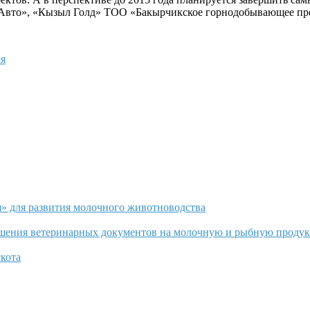
-Авто», «Кызыл Голд» ТОО «Бакырчикское горнодобывающее пр
я
» для развития молочного животноводства
ашения ветеринарных документов на молочную и рыбную проду
скота