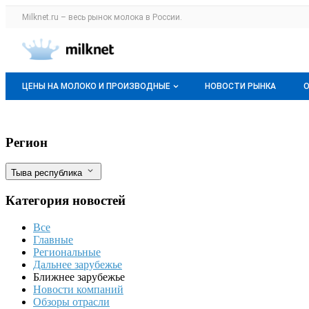
Раздел навигации по сайту milknet.ru
Milknet.ru – весь
рынок молока
в России.
Авторизация и меню пользователя
Навигация по разделам сайта milknet.ru
ЦЕНЫ НА МОЛОКО И ПРОИЗВОДНЫЕ
НОВОСТИ РЫНКА
Оптовые цены
Казахстан: Молочные реки потекли в к
Фильтры
Регион
О мониторингах
Тыва республика
Актуальные мониторинги
Категория новостей
Динамика цен
Все
Отзывы
Главные
Региональные
Дальнее зарубежье
Ближнее зарубежье
Новости компаний
Обзоры отрасли