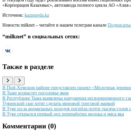
«Корпорация Казахмыс», автозавода полного цикла АО «Азия
Источник:
kazpravda.kz
Новости
milknet
– читайте в нашем телеграм канале
Подписатьс
“
milknet
” в социальных сетях:
Также в разделе
Иллюстрация новости
В Пий-Хемском районе представлен проект «Молочная деревня
Иллюстрация новости
В Тыве возрастет поголовье яков
Иллюстрация новости
В Республике Тыва выявлены нарушения несвоевременного г
Иллюстрация новости
Тувинский сыр хотят сделать мировой торговой маркой
Иллюстрация новости
В Туве из-за аномальных холодов погибла почти тысяча голов 
Иллюстрация новости
В Туве открылся первый цех переработки молока и мяса яка
Комментарии (
0
)