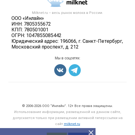
Новости рынка
Вторичное сырье
Контактная информация
Форум
Milknet.ru – весь
рынок молока
в России.
Оборудование
Политика обработки персональных данных
ООО «Инлайн»
Энциклопедия
Прочее
ИНН: 7805355672
Для СМИ
Бренды
КПП: 780501001
Добавить объявление
ОГРН: 1047855085442
Блог
Карта объявлений
Юридический адрес: 196066, г. Санкт-Петербург,
Московский проспект, д. 212
Мы в соцсетях:
Счетчики, авторское право, логотипы
© 2006‑2026 ООО “Инлайн”. 12+ Все права защищены.
Использование информации, размещенной на данном сайте,
допускается только при размещении активной гиперссылки на
сайт
milknet.ru