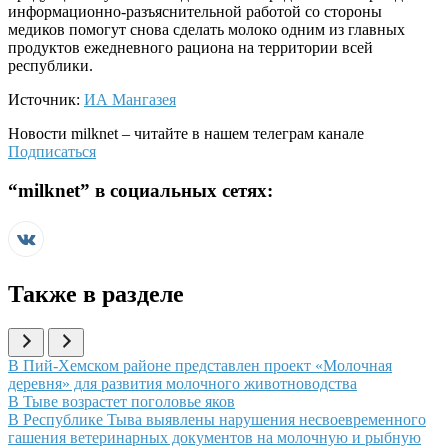
информационно-разъяснительной работой со стороны
медиков помогут снова сделать молоко одним из главных
продуктов ежедневного рациона на территории всей
республики.
Источник:
ИА Мангазея
Новости
milknet
– читайте в нашем телеграм канале
Подписаться
“
milknet
” в социальных сетях:
Также в разделе
Иллюстрация новости
В Пий-Хемском районе представлен проект «Молочная
деревня» для развития молочного животноводства
Иллюстрация новости
В Тыве возрастет поголовье яков
Иллюстрация новости
В Республике Тыва выявлены нарушения несвоевременного
гашения ветеринарных документов на молочную и рыбную