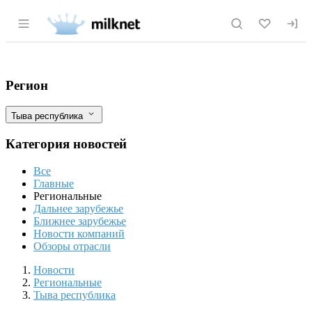
Раздел навигации по сайту milknet.ru
Туве нужны «молочные рейтинги»
Фильтры
Регион
Тыва республика
Категория новостей
Все
Главные
Региональные
Дальнее зарубежье
Ближнее зарубежье
Новости компаний
Обзоры отрасли
Новости
Разделы
Новости
Региональные
Тыва республика