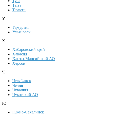
Тула
Тыва
Тюмень
У
Удмуртия
Ульяновск
Х
Хабаровский край
Хакасия
Ханты-Мансийский АО
Херсон
Ч
Челябинск
Чечня
Чувашия
Чукотский АО
Ю
Южно-Сахалинск