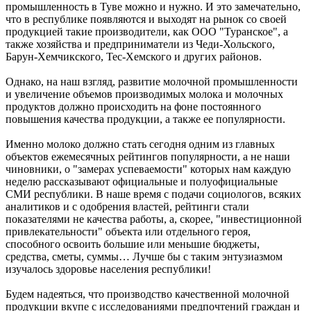
промышленность в Туве можно и нужно. И это замечательно,
что в республике появляются и выходят на рынок со своей
продукцией такие производители, как ООО "Туранское", а
также хозяйства и предприниматели из Чеди-Хольского,
Барун-Хемчикского, Тес-Хемского и других районов.
Однако, на наш взгляд, развитие молочной промышленности
и увеличение объемов производимых молока и молочных
продуктов должно происходить на фоне постоянного
повышения качества продукции, а также ее популярности.
Именно молоко должно стать сегодня одним из главных
объектов ежемесячных рейтингов популярности, а не наши
чиновники, о "замерах успеваемости" которых нам каждую
неделю рассказывают официальные и полуофициальные
СМИ республики. В наше время с подачи социологов, всяких
аналитиков и с одобрения властей, рейтинги стали
показателями не качества работы, а, скорее, "инвестиционной
привлекательности" объекта или отдельного героя,
способного освоить большие или меньшие бюджеты,
средства, сметы, суммы… Лучше бы с таким энтузиазмом
изучалось здоровье населения республики!
Будем надеяться, что производство качественной молочной
продукции вкупе с исследованиями предпочтений граждан и