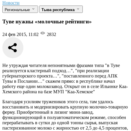
Новости
Региональные
Тыва республика
Туве нужны «молочные рейтинги»
24 фев 2015, 11:02
2832
Не утруждая читателя непонятными фразами типа "в Туве
реализуется кластерный подход…", "при реализации
губернаторского проекта…", "поставленного перед АПК
Тувы в Послании…" скажем прямо: в республике начал
работу еще один молокозавод. Открыт он в селе Ильинке Каа-
Хемского района на базе МУП "Каа-Хемское"
Благодаря усилиям тружеников этого села, там удалось
восстановить и модернизировать крупную молочно-товарную
ферму. Приобретенный в лизинг мини-завод,
функционирующий в полуавтоматическом режиме, способен
перерабатывать в сутки до одной тонны сырья, выпуская
пастеризованное молоко с жирностью от 2,5 до 4,5 процентов,