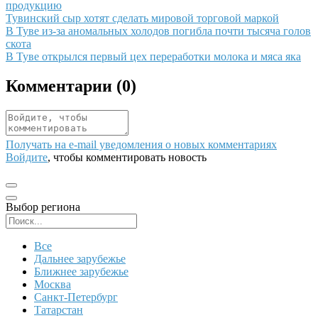
продукцию
Иллюстрация новости
Тувинский сыр хотят сделать мировой торговой маркой
Иллюстрация новости
В Туве из-за аномальных холодов погибла почти тысяча голов
скота
Иллюстрация новости
В Туве открылся первый цех переработки молока и мяса яка
Комментарии (
0
)
Получать на e‑mail уведомления о новых комментариях
Войдите
, чтобы комментировать новость
Выбор региона
Поиск региона
Все
Дальнее зарубежье
Ближнее зарубежье
Москва
Санкт-Петербург
Татарстан