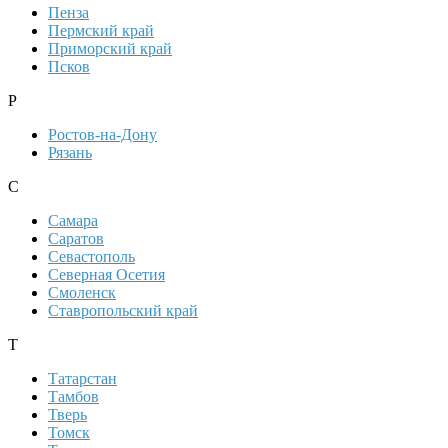
Пенза
Пермский край
Приморский край
Псков
Р
Ростов-на-Дону
Рязань
С
Самара
Саратов
Севастополь
Северная Осетия
Смоленск
Ставропольский край
Т
Татарстан
Тамбов
Тверь
Томск